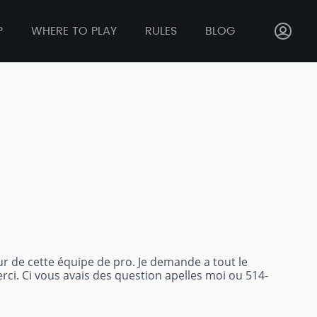
P
WHERE TO PLAY
RULES
BLOG
eur de cette équipe de pro. Je demande a tout le
i. Ci vous avais des question apelles moi ou 514-