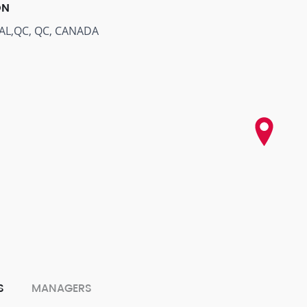
ON
L,QC, QC, CANADA
S
MANAGERS