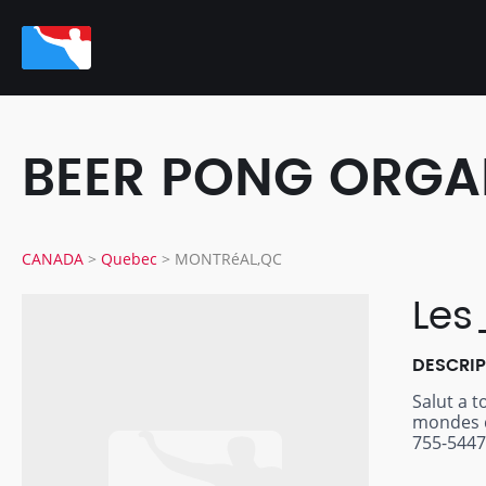
BEER PONG ORGAN
CANADA
>
Quebec
>
MONTRéAL,QC
Les
DESCRI
Salut a t
mondes d
755-5447