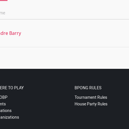
ame
ndre Barry
ERE TO PLAY
BPONG RULES
OBP
Tournament Rules
nts
House Party Rules
ations
anizations