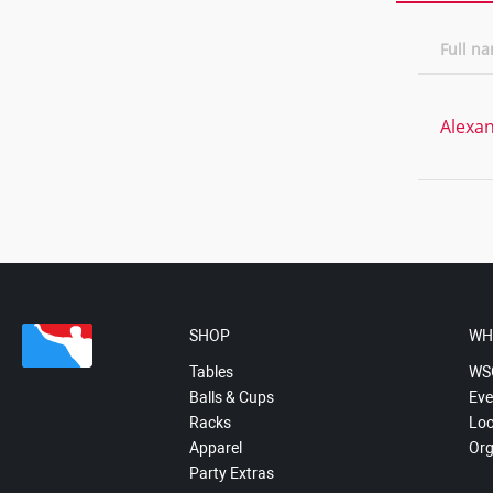
Full n
Alexa
SHOP
WH
Tables
WS
Balls & Cups
Eve
Racks
Loc
Apparel
Org
Party Extras